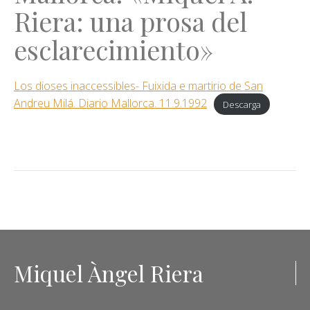
Riera: una prosa del
esclarecimiento»
Los dioses inaccessibles- Fuixida e martirio de San
Andreu Milá. Diario Mallorca. 11.9.1992
Descarga
Miquel Àngel Riera