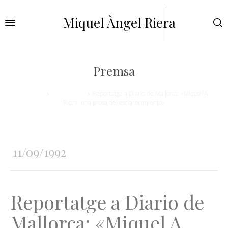
Miquel Àngel Riera
Premsa
Home
Andreu Milà
Reportatge a Diario de Mallorca: «Miquel A.
Riera: una prosa del esclarecimiento»
11/09/1992
Reportatge a Diario de
Mallorca: «Miquel A.